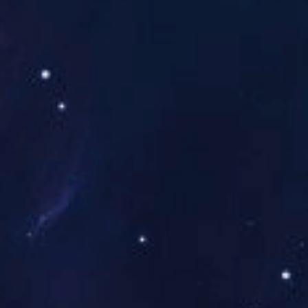
NBA
NBA季后赛激战正酣：湖人逆转取胜，詹姆
斯关键表现
在昨晚的比赛中，洛杉矶湖人队在落后15分的情况下完
成惊天大逆转。勒布朗·詹姆斯砍下三双数据，成为球队
获胜的关键先生。
+
5小时前
阅读 2.5w+