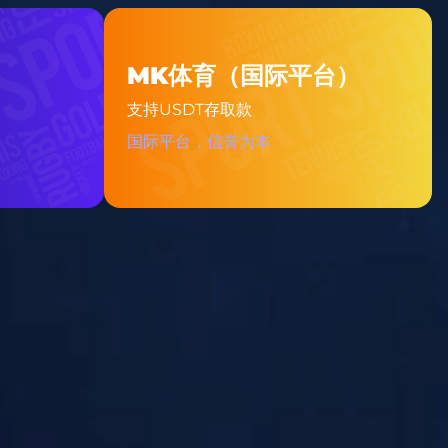
查看全部赛程 >
20:00 开始
vs
巴萨
巴黎
拜仁
欧冠联赛
更多资讯 >