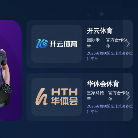
足球
篮球
NBA
世界杯
赛事分析
关于我们
立即下载
装