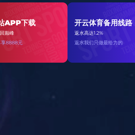
进行中
完场
102 - 98
3 - 0
勇士
皇马
NBA常规赛
西甲联赛