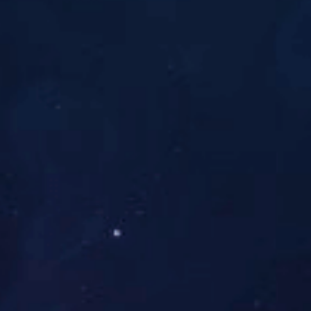
国足
世界杯预选赛亚洲区12强赛：中国队迎战日
本队全记录
中国男足在客场挑战世界排名第12位的日本队。尽管最
终比分定格在0-1，但球队在场面上展现了顽强的斗志和
战术执行力。
昨天
阅读 3.8w+