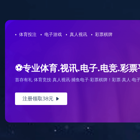
欢迎来到斗球体育，官方正版iOS客户端下载，畅享高清赛事直播！
斗球
体育