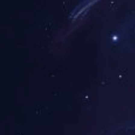
英超争冠形势分析：阿森纳领跑，切尔西紧
追不舍
英超联赛进入冲刺阶段，积分榜前三名的竞争异常激
烈。阿森纳凭借稳定的发挥暂时占据榜首，但身后的追
兵并未放弃。
篮球/NBA专区