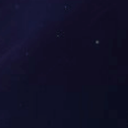
平
负
积分
#
球员
3
89
1
哈兰德
3
87
2
萨拉赫
4
82
3
布伦南
9
66
4
孙兴慜
12
62
5
帕尔默