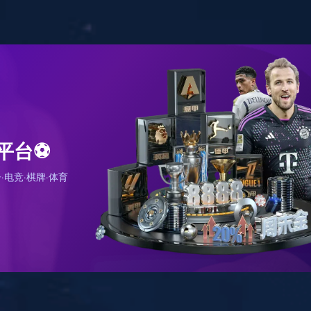
首页
斗球苹果手机版下载安
官方正版 iOS 客户端 | 高清赛事直播 | 实时数据解析
立即前往 App Store 下载