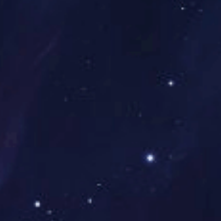
网球
法网女单决赛：郑钦文鏖战三盘险胜，创造
个人最佳战绩
中国选手郑钦文在罗兰·加洛斯的红土场上展现了极佳的
竞技状态。经过三个小时的苦战，她终于捧起了个人职
业生涯的首座大满贯奖杯。
+
2天前
阅读 4.2w+