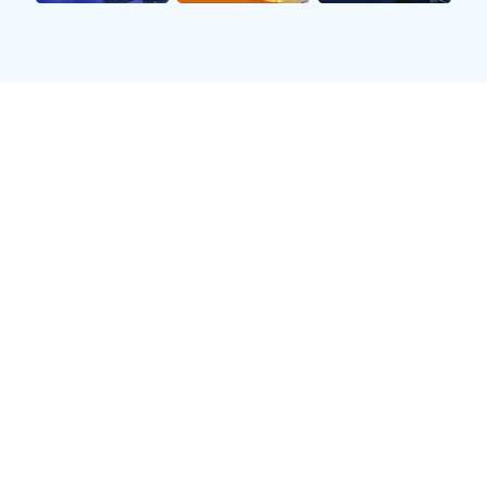
欧冠
欧冠半决赛前瞻：豪门对决一触即发，谁能晋级
决赛？
本周的欧冠半决赛备受瞩目，两支传统豪门将在半准决赛中展
开激烈角逐。本文将深入分析双方的战术布局与核心球员状
态。
2小时前
阅读 1.2w+
NBA