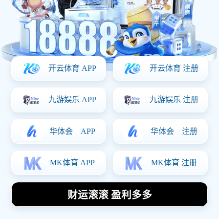
实时比分
查看全部赛程 >
第78分钟
2 - 1
曼城
利物浦
英超联赛
进行中
102 - 98
湖人
勇士
NBA常规赛
完场
3 - 0
皇马
巴萨
西甲联赛