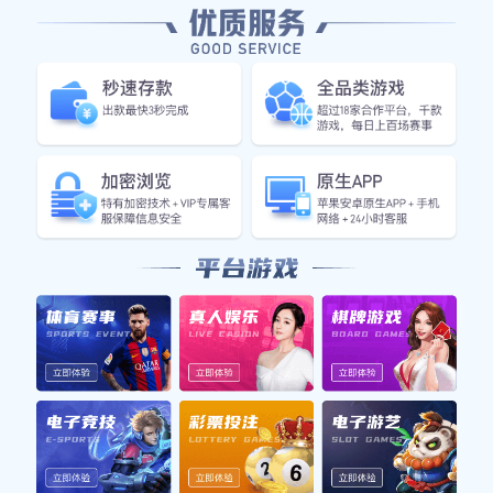
20:00 开始
vs
巴黎
拜仁
欧冠联赛
热门赛事资讯
更多资讯 >